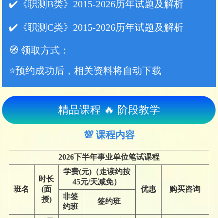
✔️《职测B类》2015-2026历年试题及解析
✔️《职测C类》2015-2026历年试题及解析
🧭 领取方式：
⭐️预约成功后，相关资料将自动下载
精品课程 🔥 阶段教学
💯 课程内容
2026下半年事业单位笔试课程
学费(元)（走读约按
时长
45元/天减免）
班名
(面
优惠
购买咨询
非签
授)
签约班
约班