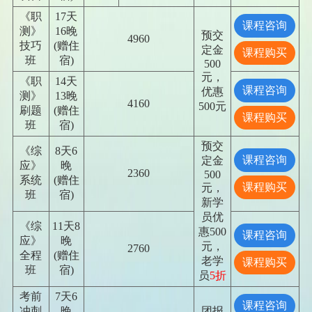
《职
17天
课程咨询
测》
16晚
预交
4960
技巧
(赠住
定金
课程购买
班
宿)
500
元，
《职
14天
课程咨询
优惠
测》
13晚
4160
500元
刷题
(赠住
课程购买
班
宿)
预交
《综
8天6
课程咨询
定金
应》
晚
2360
500
系统
(赠住
课程购买
元，
班
宿)
新学
员优
《综
11天8
惠500
课程咨询
应》
晚
元，
2760
全程
(赠住
老学
课程购买
班
宿)
员
5折
考前
7天6
课程咨询
冲刺
晚
团报