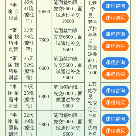
46天
笔面签约班：
1.老
“事
课程咨询
41晚
先交8600，面
学
途”全
10600
(赠住
试通过补交
员、
课程购买
程营
宿)
10000
老学
员推
“事
32天
笔面签约班：
课程咨询
荐学
途”技
28晚
先交6600，面
7600
员：
巧冲
(赠住
试通过补交
课程购买
预交
刺营
宿)
9600
定金
“事
25天
笔面签约班：
500，
课程咨询
途”技
22晚
先交5600，面
优惠
6600
巧集
(赠住
试通过补交
1000
课程购买
训营
宿)
9600
2.其
“事
29天
笔面签约班：
他学
课程咨询
途”刷
25晚
先交6000，面
6800
员：
题冲
(赠住
试通过补交
课程购买
预交
刺营
宿)
9600
定金
“事
22天
笔面签约班：
500
课程咨询
途”刷
19晚
元，
先交5000，面
5800
题集
(赠住
优惠
试通过补交
课程购买
800
训营
宿)
9600