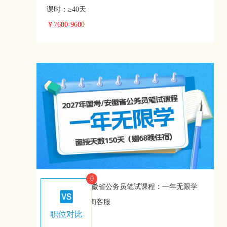
课时：≥40天
￥7600-9600
0
2027年国考/安徽省公务员笔试课程：一年无限学
开课时间：详询客服
职位对比
课时：≥150天