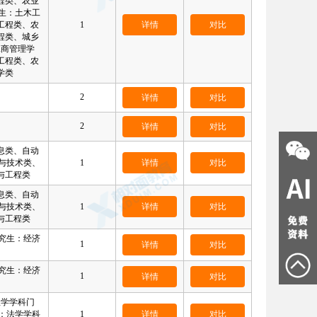
程类、农业
生：土木工
工程类、农
1
详情
对比
程类、城乡
工商管理学
工程类、农
学类
2
详情
对比
2
详情
对比
合肥大美
合肥西瓜
合肥小船
QQ:
3430897366
QQ:
978328521
QQ:
3311920768
息类、自动
18056048033
15385145211
15375375400
与技术类、
1
详情
对比
与工程类
息类、自动
与技术类、
1
详情
对比
与工程类
究生：经济
1
详情
对比
黄山朱老师
六安刘老师
安庆陈老师
QQ:
1665332095
QQ:
1456137786
15556614009
18155905220
15155957501
究生：经济
1
详情
对比
理学学科门
：法学学科
1
详情
对比