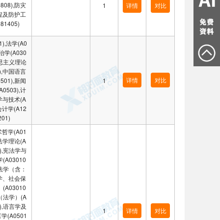
808),防灾
1
详情
对比
程及防护工
81405)
黄山朱老师
六安刘老师
安庆陈老师
1),法学(A0
QQ:
1665332095
QQ:
1456137786
15556614009
政治学(A030
18155905220
15155957501
克思主义理论
5),中国语言
详情
对比
501),新闻
1
0503),计
与技术(A
,会计学(A12
201)
哲学(A01
,法学理论(A
1),宪法学与
(A03010
商法学（含：
学、社会保
(A03010
律（法学）(A
2),语言学及
1
详情
对比
学(A0501