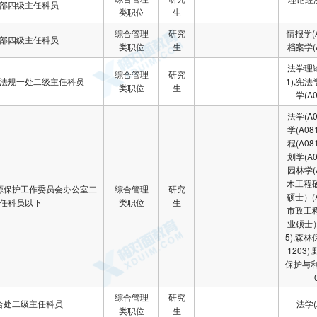
部四级主任科员
类职位
生
综合管理
研究
情报学(A
部四级主任科员
类职位
生
档案学(A
法学理论
综合管理
研究
法规一处二级主任科员
1),宪
类职位
生
学(A0
法学(A0
学(A08
程(A08
划学(A0
园林学(A
木工程
源保护工作委员会办公室二
综合管理
研究
硕士）(A
任科员以下
类职位
生
市政工
业硕士）
5),森林
1203
保护与利
综合管理
研究
合处二级主任科员
法学(
类职位
生