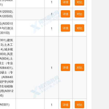
1
详情
对比
1)
120502),
1
详情
对比
120503)
(A03010
法学与行政法
详情
对比
1
30103)
301),建筑
13),土木工
14),城乡规
833),风景
0834),土
硕士（专业
详情
对比
084401),
1
程硕士（专
(A08440
保护学(A09
),野生动植物
用(A0912
05)
A0301)
1
详情
对比