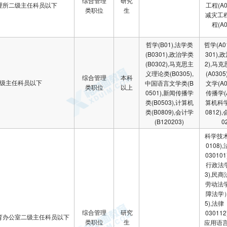
综合管理
研究
理所二级主任科员以下
工程(A0
类职位
生
减灾工
程(A0
哲学(B01),法学类
哲学(A0
(B0301),政治学类
301),
(B0302),马克思主
2),马
义理论类(B0305),
(A030
综合管理
本科
级主任科员以下
中国语言文学类(B
文学(A0
类职位
以上
0501),新闻传播学
传播学(A
类(B0503),计算机
算机科学
类(B0809),会计学
0812)
(B120203)
0
科学技术
0108)
03010
行政法学
3),民
劳动法
障法学）
5),法
综合管理
研究
03011
育办公室二级主任科员以下
类职位
生
应用语言