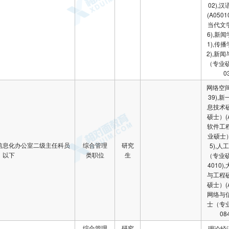
02),
(A050
当代文学
6),新闻
1),传播
2),新
（专业硕
0
网络空间
39),
息技术
硕士）(A
软件工
业硕士）
信息化办公室二级主任科员
综合管理
研究
5),
以下
类职位
生
（专业硕
4010
与工程
硕士）(A
网络与
士（专业
08
综合管理
研究
理论经济