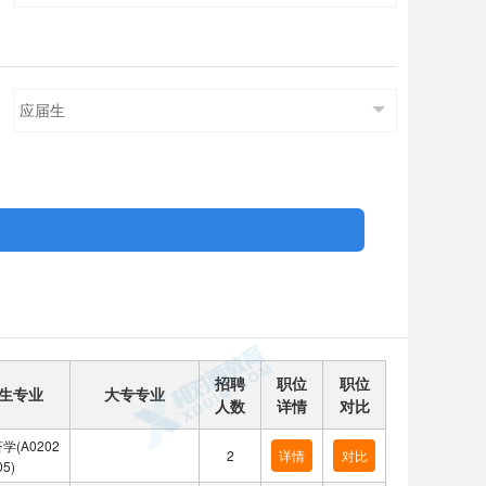
应届生
招聘
职位
职位
生专业
大专专业
人数
详情
对比
学(A0202
2
详情
对比
05)