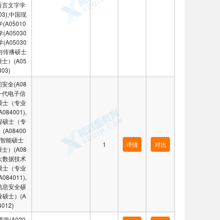
汉语言文字学
103),中国现
(A05010
学(A05030
学(A05030
闻与传播硕士
士）(A05
303)
安全(A08
新一代电子信
硕士（专业
084001),
程硕士（专
(A08400
人工智能硕士
1
详情
对比
士）(A08
),大数据技术
硕士（专业
084011),
信息安全硕
硕士）(A
4012)
学(A020