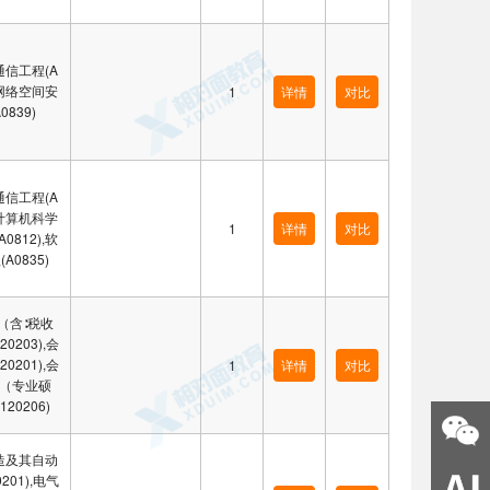
信工程(A
),网络空间安
1
详情
对比
0839)
信工程(A
),计算机科学
1
详情
对比
0812),软
A0835)
（含∶税收
20203),会
20201),会
1
详情
对比
（专业硕
合肥大美
合肥西瓜
合肥小船
120206)
QQ:
3430897366
QQ:
978328521
QQ:
3311920768
18056048033
15385145211
15375375400
造及其自动
0201),电气