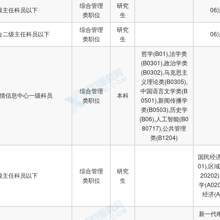
综合管理
研究
级主任科员以下
06
类职位
生
综合管理
研究
会二级主任科员以下
06
类职位
生
哲学(B01),法学类
(B0301),政治学类
(B0302),马克思主
义理论类(B0305),
综合管理
中国语言文学类(B
情信息中心一级科员
本科
类职位
0501),新闻传播学
类(B0503),历史学
(B06),人工智能(B0
80717),公共管理
类(B1204)
国民经济
01),区
综合管理
研究
级主任科员以下
2020
类职位
生
学(A02
经济(A
新一代