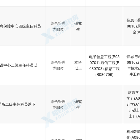
信息与通
综合管理
研究
息保障中心四级主任科员
0810
类职位
生
全(A
信息与通
电子信息工程(B08
综合管理
本科
0810
0701),通信工程(B
设中心二级主任科员以下
类职位
以上
与技术(A
080703),信息工程
件工程(
(B080706)
财政学
学）(A0
综合管理
研究
理所二级主任科员以下
计学(A1
类职位
生
计硕士
士）(A
机械制
化(A08