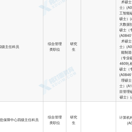
术硕士
士）(A0
工智能
硕士）(A
大数据
硕士（
(A084
术硕士
综合管理
研究
四级主任科员
士）(A0
类职位
生
能制造
（专业硕
4609
硕士（
(A084
理硕士
士）(A1
目管理
硕士）(A
综合管理
研究
计算机
息保障中心四级主任科员
类职位
生
(A