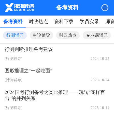
备考资料
备考资料
时政热点
资料下载
学员实录
师
行测辅导
申论辅导
时政热点
专业课辅导
行测判断推理备考建议
|
关于我们
网站地图
[行测辅导]
2024-10-25
相对面
频道
规则
友情链接
图形推理之“一起吃面”
关于我们
课程中心
服务条款
安徽专升本
[行测辅导]
2023-10-24
网站导航
网校视频
版权声明
2024国考行测备考之类比推理 ——玩转“花样百
联系我们
资料下载
出”的并列关系
在线客服
[行测辅导]
2023-10-14