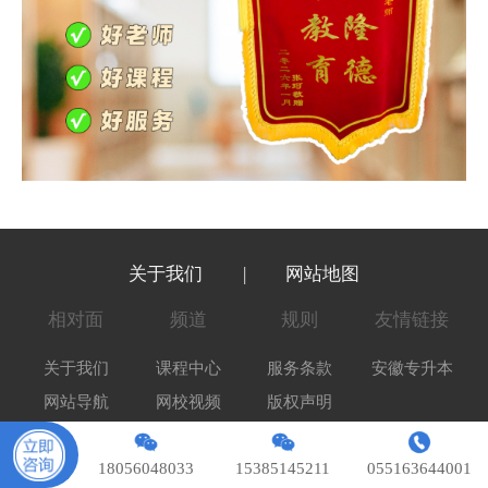
关于我们
|
网站地图
相对面
频道
规则
友情链接
关于我们
课程中心
服务条款
安徽专升本
网站导航
网校视频
版权声明
联系我们
资料下载
18056048033
15385145211
055163644001
在线客服