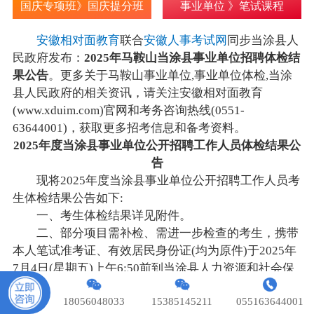
国庆专项班》国庆提分班
事业单位 》笔试课程
安徽
相对面教育
联合
安徽人事考试网
同步
当涂县人
民政府发布：
2025年马鞍山当涂县事业单位招聘体检结
果公告
。更多关于马鞍山事业单位,事业单位体检,当涂
县人民政府的相关资讯，请关注安徽相对面教育
(www.xduim.com)官网和考务咨询热线(0551-
63644001)，获取更多招考信息和备考资料。
2025年度当涂县事业单位公开招聘工作人员体检结果公
告
现将2025年度当涂县事业单位公开招聘工作人员考
生体检结果公告如下:
一、考生体检结果详见附件。
二、部分项目需补检、需进一步检查的考生，携带
本人笔试准考证、有效居民身份证(均为原件)于2025年
7月4日(星期五)上午6:50前到当涂县人力资源和社会保
障局北楼一楼大厅(当涂县姑孰镇黄池路中段)集中前往
18056048033
15385145211
055163644001
体检医院。逾期未到视为自动放弃体检资格。