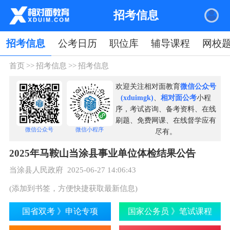
招考信息
招考信息
公考日历
职位库
辅导课程
网校
首页
>>
招考信息
>>
招考信息
欢迎关注相对面教育
微信公众号
(xduimgk)
、
相对面公考
小程
序，考试咨询、备考资料、在线
刷题、免费网课、在线督学应有
微信公众号
微信小程序
尽有。
2025年马鞍山当涂县事业单位体检结果公告
当涂县人民政府 2025-06-27 14:06:43
(添加到书签，方便快捷获取最新信息)
国省双考 》申论专项
国家公务员 》笔试课程