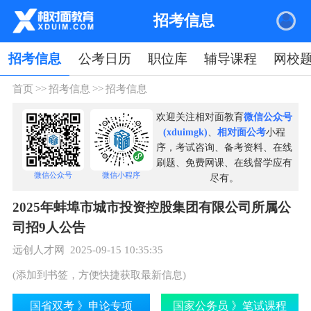
招考信息
招考信息
公考日历
职位库
辅导课程
网校
首页
>>
招考信息
>>
招考信息
欢迎关注相对面教育
微信公众号
(xduimgk)
、
相对面公考
小程
序，考试咨询、备考资料、在线
刷题、免费网课、在线督学应有
微信公众号
微信小程序
尽有。
2025年蚌埠市城市投资控股集团有限公司所属公
司招9人公告
远创人才网 2025-09-15 10:35:35
(添加到书签，方便快捷获取最新信息)
国省双考 》申论专项
国家公务员 》笔试课程