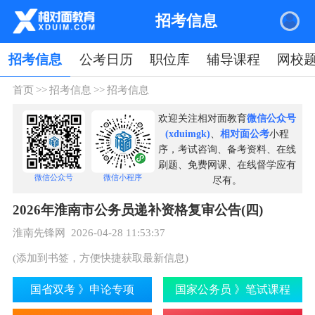
招考信息
招考信息
公考日历
职位库
辅导课程
网校
首页
>>
招考信息
>>
招考信息
欢迎关注相对面教育
微信公众号
(xduimgk)
、
相对面公考
小程
序，考试咨询、备考资料、在线
刷题、免费网课、在线督学应有
微信公众号
微信小程序
尽有。
2026年淮南市公务员递补资格复审公告(四)
淮南先锋网 2026-04-28 11:53:37
(添加到书签，方便快捷获取最新信息)
国省双考 》申论专项
国家公务员 》笔试课程