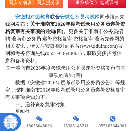
国庆专项班》国庆提分班
事业单位 》笔试课程
安徽相对面教育
联合
安徽公务员考试网
同步淮南先
锋网发布：
关于淮南市2026年度考试录用公务员递补资
格复审有关事项的通知(四)
。更多关于淮南市公务员招
聘,淮南市公务员,递补资格复审,资格复审,淮南先锋网的
相关资讯，请关注安徽相对面教育(www.xduim.com)官
网和考务咨询热线(0551-63644001)，获取更多招考信
息和备考资料。
关于淮南市2026年度考试录用公务员递补资格复审有关
事项的通知(四)
根据《安徽省2026年度考试录用公务员公告》等规
定，现将淮南市2026年度考试录用公务员递补资格复审
有关事项通知如下。
一、递补资格复审对象
见附件。
二、递补资格复审时间
18056048033
15385145211
055163644001
即日起至2026年4月30日12:00
，逾期不参加资格复