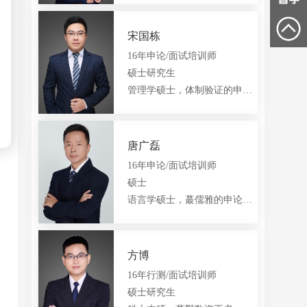
黄山朱老师
六安刘老师
安庆陈老师
QQ:
1665332095
QQ:
1456137786
15556614009
18155905220
15155957501
宋国栋
16年申论/面试培训师
硕士研究生
管理学硕士，体制验证的申论王者
唐广磊
16年申论/面试培训师
硕士
语言学硕士，蕞儒雅的申论欧巴
方博
16年行测/面试培训师
硕士研究生