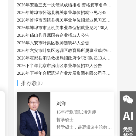
2026年安徽三支一扶笔试成绩排名|资格复审名单汇总
2026年蚌埠市怀远县机关事业单位招就业见习45人公告
2026年蚌埠市固镇县机关事业单位招就业见习35人公告
2026年蚌埠市市区机关事业单位招就业见习130人公告
2026年砀山县县属国有企业招32人公告
2026年六安市叶集区教师选调48人公告
2026年六安市叶集区选调区教育局所属事业单位6人公告
2026年霍邱县消防救援局招政府专职消防员13人公告
2026下半年北京市房山区事业单位招33人公告
2026年下半年合肥滨湖产业发展集团有限公司子公司招12人公告
推荐教师
合肥大美
合肥西瓜
合肥小船
QQ:
978328521
QQ:
3430897366
QQ:
3311920768
18056048033
15385145211
15375375400
刘洋
16年行测/面试培训师
哲学硕士
哲学硕士，讲逻辑谈申论教公专的言语老师