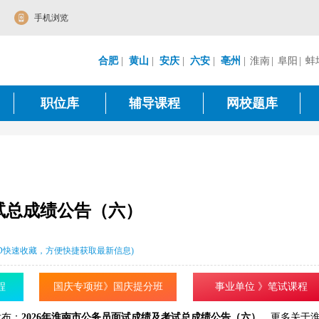
手机浏览
合肥
|
黄山
|
安庆
|
六安
|
亳州
|
淮南
|
阜阳
|
蚌
职位库
辅导课程
网校题库
考试总成绩公告（六）
L+D快速收藏，方便快捷获取最新信息)
程
国庆专项班》国庆提分班
事业单位 》笔试课程
发布：
2026年淮南市公务员面试成绩及考试总成绩公告（六）
。更多关于