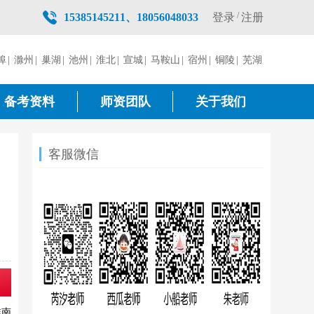
/
登录
注册
15385145211、18056048033
埠
|
滁州
|
巢湖
|
池州
|
淮北
|
宣城
|
马鞍山
|
宿州
|
铜陵
|
芜湖
备考资料
师资团队
关于我们
客服微信
淮南