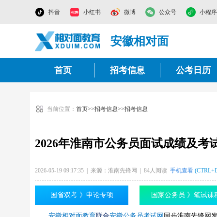
抖音
小红书
微博
公众号
小程序
安徽相对面
首页
招考信息
公考日历
当前位置：
首页
>>
招考信息
>>
招考信息
2026年淮南市公务员面试成绩及
2026-05-19 09:17:35 | 来源：淮南先锋网 | 84人阅读
手机查看
(CTR
国省双考 》申论专项
国家公务员 》笔试课
安徽相对面教育
联合
安徽公务员考试网
同步淮南先锋网