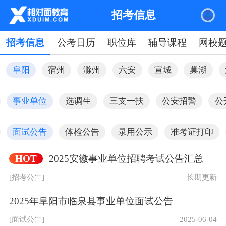
招考信息
招考信息
公考日历
职位库
辅导课程
网校
阜阳
宿州
滁州
六安
宣城
巢湖
事业单位
选调生
三支一扶
公安招警
公
面试公告
体检公告
录用公示
准考证打印
HOT
2025安徽事业单位招聘考试公告汇总
|
关于我们
网站地图
[招考公告]
长期更新
相对面
频道
规则
友情链接
2025年阜阳市临泉县事业单位面试公告
关于我们
课程中心
服务条款
安徽专升本
[面试公告]
2025-06-04