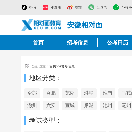
抖音
小红书
微博
公众号
小程序
安徽相对面
首页
招考信息
公考日历
当前位置：
首页
>>
招考信息
地区分类：
全部
合肥
芜湖
蚌埠
淮南
马鞍
滁州
六安
宣城
巢湖
池州
亳州
考试类型：