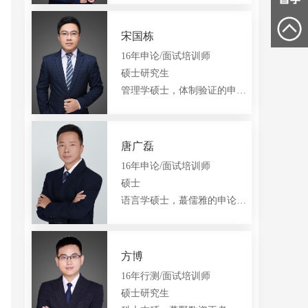
黄山朱老师
六安刘老师
安庆陈老师
QQ:
1665332095
QQ:
1456137786
15556614009
18155905220
15155957501
宋国栋
16年申论/面试培训师
硕士研究生
管理学硕士，体制验证的申论王者
唐广磊
16年申论/面试培训师
硕士
语言学硕士，蕞儒雅的申论欧巴
方博
16年行测/面试培训师
硕士研究生