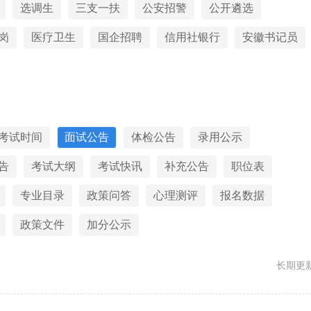
选调生
三支一扶
公安招警
公开遴选
岗
医疗卫生
国企招聘
信用社银行
安徽书记员
考试时间
面试公告
体检公告
录用公示
告
考试大纲
考试快讯
补充公告
职位表
专业目录
政策问答
心理测评
报名数据
政策文件
加分公示
长期更