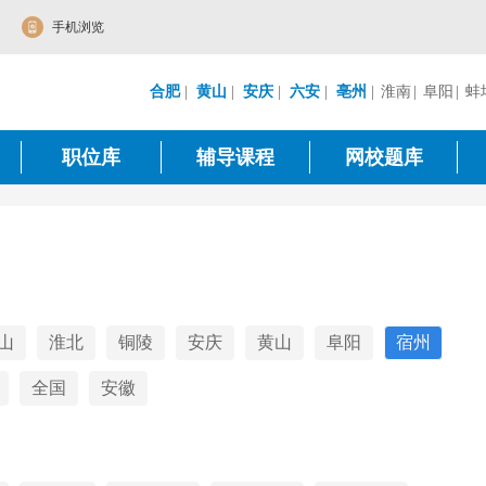
手机浏览
合肥
|
黄山
|
安庆
|
六安
|
亳州
|
淮南
|
阜阳
|
蚌
职位库
辅导课程
网校题库
山
淮北
铜陵
安庆
黄山
阜阳
宿州
全国
安徽