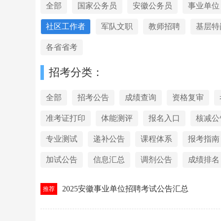
全部
国家公务员
安徽公务员
事业单位
社区工作者
军队文职
教师招聘
基层特
各省省考
招考分类：
全部
招考公告
成绩查询
资格复审
准考证打印
体能测评
报名入口
核减公
专业测试
递补公告
课程体系
报考指南
加试公告
信息汇总
调剂公告
成绩排名
2025安徽事业单位招聘考试公告汇总
推荐