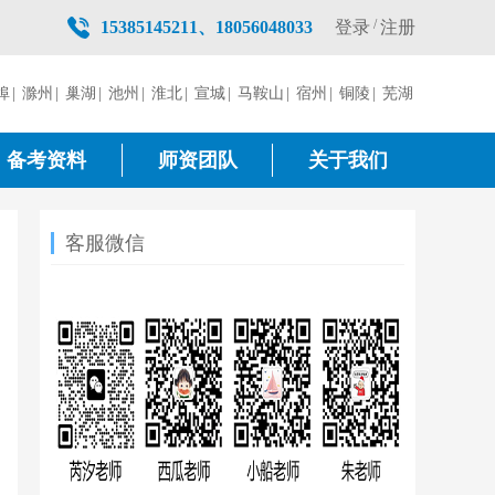
/
登录
注册
15385145211、18056048033
埠
|
滁州
|
巢湖
|
池州
|
淮北
|
宣城
|
马鞍山
|
宿州
|
铜陵
|
芜湖
备考资料
师资团队
关于我们
客服微信