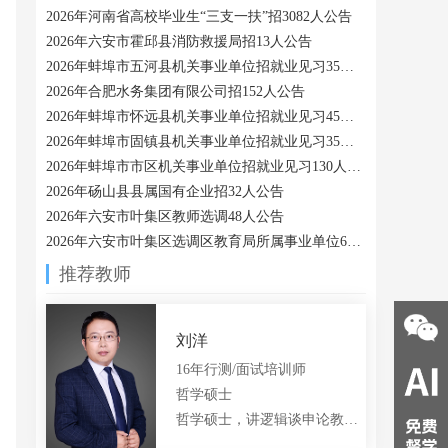
2026年河南省高校毕业生“三支一扶”招3082人公告
2026年六安市霍邱县消防救援局招13人公告
2026年蚌埠市五河县机关事业单位招就业见习35人公告
2026年合肥水务集团有限公司招152人公告
2026年蚌埠市怀远县机关事业单位招就业见习45人公告
2026年蚌埠市固镇县机关事业单位招就业见习35人公告
2026年蚌埠市市区机关事业单位招就业见习130人公告
2026年砀山县县属国有企业招32人公告
2026年六安市叶集区教师选调48人公告
2026年六安市叶集区选调区教育局所属事业单位6人公告
推荐教师
合肥大美
合肥西瓜
合肥小船
QQ:
978328521
QQ:
3430897366
QQ:
3311920768
18056048033
15385145211
15375375400
刘洋
16年行测/面试培训师
哲学硕士
哲学硕士，讲逻辑谈申论教公专的言语老师