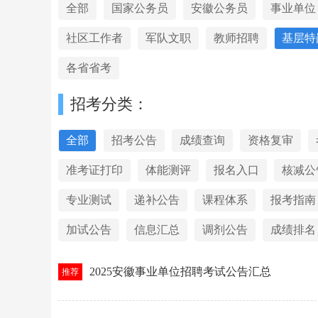
全部
国家公务员
安徽公务员
事业单位
社区工作者
军队文职
教师招聘
基层特
各省省考
招考分类：
全部
招考公告
成绩查询
资格复审
准考证打印
体能测评
报名入口
核减公
专业测试
递补公告
课程体系
报考指南
加试公告
信息汇总
调剂公告
成绩排名
2025安徽事业单位招聘考试公告汇总
推荐