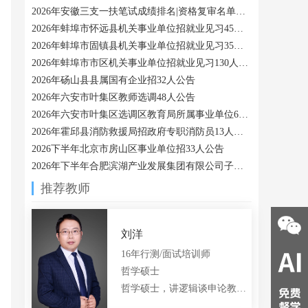
2026年安徽三支一扶笔试成绩排名|资格复审名单汇总
2026年蚌埠市怀远县机关事业单位招就业见习45人公告
2026年蚌埠市固镇县机关事业单位招就业见习35人公告
2026年蚌埠市市区机关事业单位招就业见习130人公告
2026年砀山县县属国有企业招32人公告
2026年六安市叶集区教师选调48人公告
2026年六安市叶集区选调区教育局所属事业单位6人公告
2026年霍邱县消防救援局招政府专职消防员13人公告
2026下半年北京市房山区事业单位招33人公告
2026年下半年合肥滨湖产业发展集团有限公司子公司招12人公告
推荐教师
合肥大美
合肥西瓜
合肥小船
QQ:
978328521
QQ:
3430897366
QQ:
3311920768
18056048033
15385145211
15375375400
刘洋
16年行测/面试培训师
哲学硕士
哲学硕士，讲逻辑谈申论教公专的言语老师