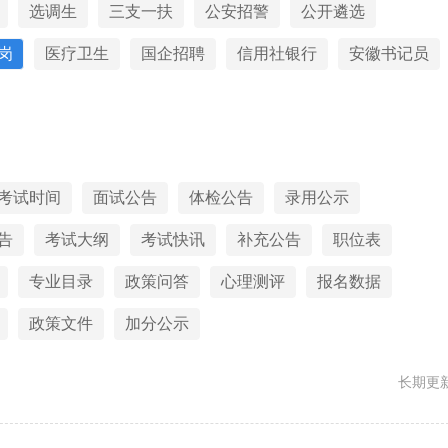
选调生
三支一扶
公安招警
公开遴选
岗
医疗卫生
国企招聘
信用社银行
安徽书记员
考试时间
面试公告
体检公告
录用公示
告
考试大纲
考试快讯
补充公告
职位表
专业目录
政策问答
心理测评
报名数据
政策文件
加分公示
长期更