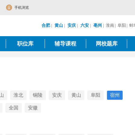
手机浏览
合肥
|
黄山
|
安庆
|
六安
|
亳州
|
淮南
|
阜阳
|
蚌
职位库
辅导课程
网校题库
山
淮北
铜陵
安庆
黄山
阜阳
宿州
全国
安徽