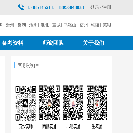
/
登录
注册
15385145211、18056048033
埠
|
滁州
|
巢湖
|
池州
|
淮北
|
宣城
|
马鞍山
|
宿州
|
铜陵
|
芜湖
备考资料
师资团队
关于我们
客服微信