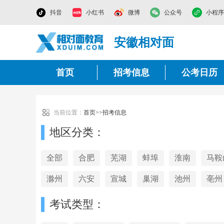
抖音
小红书
微博
公众号
小程序
安徽相对面
首页
招考信息
公考日历
当前位置：
首页
>>
招考信息
地区分类：
全部
合肥
芜湖
蚌埠
淮南
马鞍
滁州
六安
宣城
巢湖
池州
亳州
考试类型：