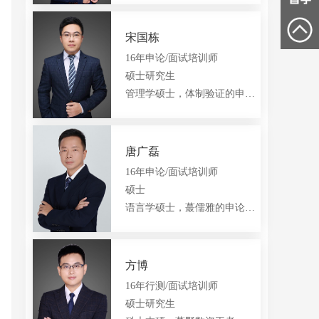
黄山朱老师
六安刘老师
安庆陈老师
QQ:
1665332095
QQ:
1456137786
15556614009
18155905220
15155957501
宋国栋
16年申论/面试培训师
硕士研究生
管理学硕士，体制验证的申论王者
唐广磊
16年申论/面试培训师
硕士
语言学硕士，蕞儒雅的申论欧巴
方博
16年行测/面试培训师
硕士研究生