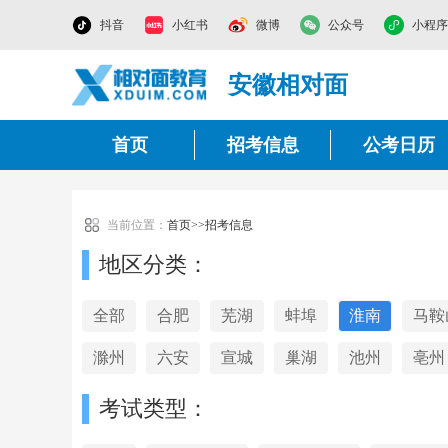
抖音
小红书
微博
公众号
小程序
安徽相对面
首页
招考信息
公考日历
当前位置：
首页
>>
招考信息
地区分类：
全部
合肥
芜湖
蚌埠
淮南
马鞍
滁州
六安
宣城
巢湖
池州
亳州
考试类型：