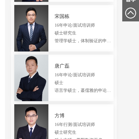
黄山朱老师
六安刘老师
安庆陈老师
QQ:
1665332095
QQ:
1456137786
15556614009
18155905220
15155957501
宋国栋
16年申论/面试培训师
硕士研究生
管理学硕士，体制验证的申论王者
唐广磊
16年申论/面试培训师
硕士
语言学硕士，蕞儒雅的申论欧巴
方博
16年行测/面试培训师
硕士研究生