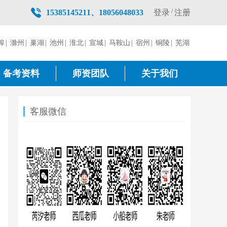
/
登录
注册
15385145211、18056048033
埠
|
滁州
|
巢湖
|
池州
|
淮北
|
宣城
|
马鞍山
|
宿州
|
铜陵
|
芜湖
备考资料
师资团队
关于我们
客服微信