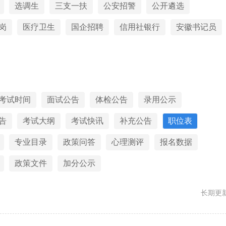
选调生
三支一扶
公安招警
公开遴选
岗
医疗卫生
国企招聘
信用社银行
安徽书记员
考试时间
面试公告
体检公告
录用公示
告
考试大纲
考试快讯
补充公告
职位表
专业目录
政策问答
心理测评
报名数据
政策文件
加分公示
长期更