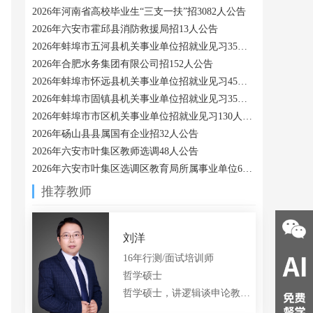
2026年河南省高校毕业生“三支一扶”招3082人公告
2026年六安市霍邱县消防救援局招13人公告
2026年蚌埠市五河县机关事业单位招就业见习35人公告
2026年合肥水务集团有限公司招152人公告
2026年蚌埠市怀远县机关事业单位招就业见习45人公告
2026年蚌埠市固镇县机关事业单位招就业见习35人公告
2026年蚌埠市市区机关事业单位招就业见习130人公告
2026年砀山县县属国有企业招32人公告
2026年六安市叶集区教师选调48人公告
2026年六安市叶集区选调区教育局所属事业单位6人公告
推荐教师
合肥大美
合肥西瓜
合肥小船
QQ:
978328521
QQ:
3430897366
QQ:
3311920768
18056048033
15385145211
15375375400
刘洋
16年行测/面试培训师
哲学硕士
哲学硕士，讲逻辑谈申论教公专的言语老师