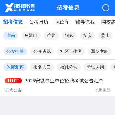
招考信息
招考信息
公考日历
职位库
辅导课程
网校
淮南
马鞍山
淮北
铜陵
安庆
黄山
公安招警
公开遴选
社区工作者
军队文职
体能测评
报名入口
核减公告
考试大纲
HOT
2025安徽事业单位招聘考试公告汇总
|
关于我们
网站地图
[招考公告]
长期更新
相对面
频道
规则
友情链接
关于我们
课程中心
服务条款
安徽专升本