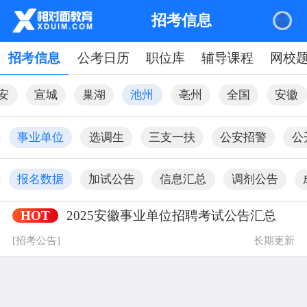
招考信息
招考信息
公考日历
职位库
辅导课程
网校
安
宣城
巢湖
池州
亳州
全国
安徽
事业单位
选调生
三支一扶
公安招警
公
报名数据
加试公告
信息汇总
调剂公告
HOT
2025安徽事业单位招聘考试公告汇总
|
关于我们
网站地图
[招考公告]
长期更新
相对面
频道
规则
友情链接
关于我们
课程中心
服务条款
安徽专升本