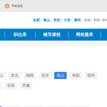
手机浏览
合肥
|
黄山
|
安庆
|
六安
|
亳州
|
淮南
|
阜阳
|
蚌
职位库
辅导课程
网校题库
山
淮北
铜陵
安庆
黄山
阜阳
宿州
全国
安徽