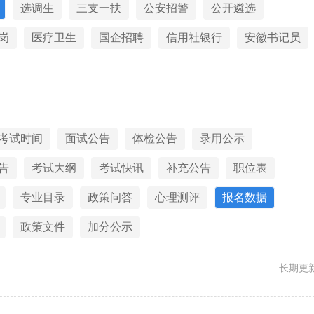
选调生
三支一扶
公安招警
公开遴选
岗
医疗卫生
国企招聘
信用社银行
安徽书记员
考试时间
面试公告
体检公告
录用公示
告
考试大纲
考试快讯
补充公告
职位表
专业目录
政策问答
心理测评
报名数据
政策文件
加分公示
长期更