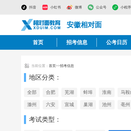
抖音
小红书
微博
公众号
小程序
安徽相对面
首页
招考信息
公考日历
当前位置：
首页
>>
招考信息
地区分类：
全部
合肥
芜湖
蚌埠
淮南
马鞍
滁州
六安
宣城
巢湖
池州
亳州
考试类型：