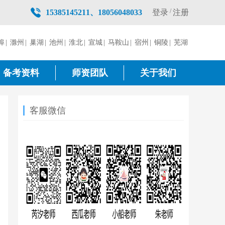
/
登录
注册
15385145211、18056048033
埠
|
滁州
|
巢湖
|
池州
|
淮北
|
宣城
|
马鞍山
|
宿州
|
铜陵
|
芜湖
备考资料
师资团队
关于我们
客服微信