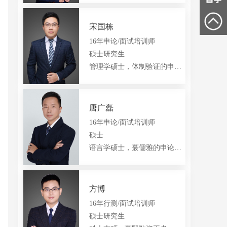
黄山朱老师
六安刘老师
安庆陈老师
QQ:
1665332095
QQ:
1456137786
15556614009
18155905220
15155957501
宋国栋
16年申论/面试培训师
硕士研究生
管理学硕士，体制验证的申论王者
唐广磊
16年申论/面试培训师
硕士
语言学硕士，蕞儒雅的申论欧巴
方博
16年行测/面试培训师
硕士研究生